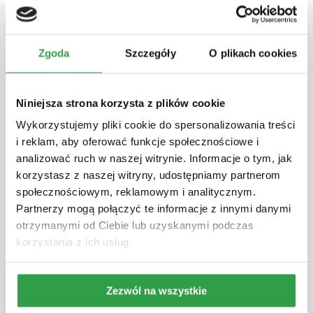
Zgoda
Szczegóły
O plikach cookies
ZNAMY ZWYCIĘZCE NEXT FEST
Niniejsza strona korzysta z plików cookie
AWARD!
Wykorzystujemy pliki cookie do spersonalizowania treści
i reklam, aby oferować funkcje społecznościowe i
Nagroda, która powoli wpisuje się w tradycje
analizować ruch w naszej witrynie. Informacje o tym, jak
NEXT FEST. Już podczas poprzedniej edycji
korzystasz z naszej witryny, udostępniamy partnerom
publiczność wybrała artystę, który dzięki
społecznościowym, reklamowym i analitycznym.
głosom festiwalowiczów zagrał na
Partnerzy mogą połączyć te informacje z innymi danymi
Bittersweet Festival. W tym roku stawka
otrzymanymi od Ciebie lub uzyskanymi podczas
wzrosła, p...
korzystania z ich usług.
Więcej
Zezwól na wszystkie