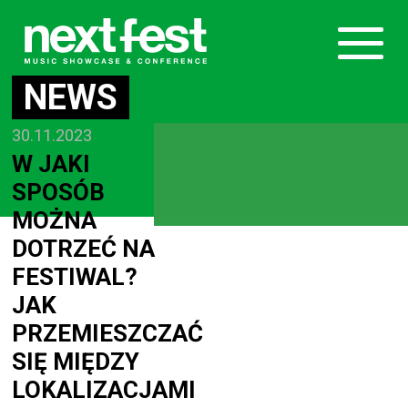
NEWS
30.11.2023
W JAKI
SPOSÓB
MOŻNA
DOTRZEĆ NA
FESTIWAL?
JAK
PRZEMIESZCZAĆ
SIĘ MIĘDZY
LOKALIZACJAMI