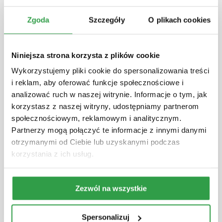
Zgoda
Szczegóły
O plikach cookies
ZNAMY ZWYCIĘZCE NEXT FEST
AWARD!
Niniejsza strona korzysta z plików cookie
Nagroda, która powoli wpisuje się w tradycje
Wykorzystujemy pliki cookie do spersonalizowania treści
i reklam, aby oferować funkcje społecznościowe i
NEXT FEST. Już podczas poprzedniej edycji
analizować ruch w naszej witrynie. Informacje o tym, jak
publiczność wybrała artystę, który dzięki
korzystasz z naszej witryny, udostępniamy partnerom
głosom festiwalowiczów zagrał na
społecznościowym, reklamowym i analitycznym.
Bittersweet Festival. W tym roku stawka
Partnerzy mogą połączyć te informacje z innymi danymi
wzrosła, p...
otrzymanymi od Ciebie lub uzyskanymi podczas
korzystania z ich usług.
Więcej
Zezwól na wszystkie
Spersonalizuj