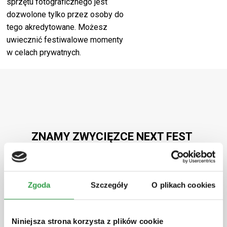
sprzętu fotograficznego jest
dozwolone tylko przez osoby do
tego akredytowane. Możesz
uwiecznić festiwalowe momenty
w celach prywatnych.
ZNAMY ZWYCIĘZCE NEXT FEST
AWARD!
Nagroda, która powoli wpisuje się w tradycje
Zgoda
Szczegóły
O plikach cookies
NEXT FEST. Już podczas poprzedniej edycji
publiczność wybrała artystę, który dzięki
głosom festiwalowiczów zagrał na
Niniejsza strona korzysta z plików cookie
Bittersweet Festival. W tym roku stawka