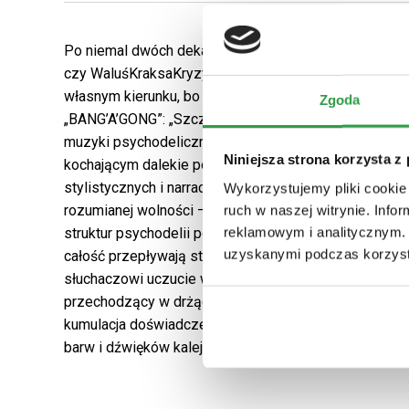
Po niemal dwóch dekadach tworzenia takich projektów 
czy WaluśKraksaKryzys, Maciej Sondij postanowił pójś
własnym kierunku, bo jak sam mówi o Master Stone i d
Zgoda
„BANG’A’GONG”: „Szczególnie poleca się entuzjastom s
muzyki psychodelicznej spod znaku Lata Miłości or
Niniejsza strona korzysta z
kochającym dalekie podróże bez ruszania się z miejs
stylistycznych i narracyjnych ograniczeń solowa twór
Wykorzystujemy pliki cookie 
rozumianej wolności – w pełnej przestrzeni, lecz jed
ruch w naszej witrynie. Inf
reklamowym i analitycznym. 
struktur psychodelii pobrzmiewają echa rocka, hip-hopu
uzyskanymi podczas korzysta
całość przepływają strumienie szczerych i autentyczn
słuchaczowi uczucie wyzwalającej, lecz zarazem łagod
przechodzący w drżący, momentami nerwowy trans – 
kumulacja doświadczeń autora projektu i zarazem gat
barw i dźwięków kalejdoskop, od którego nie sposób 