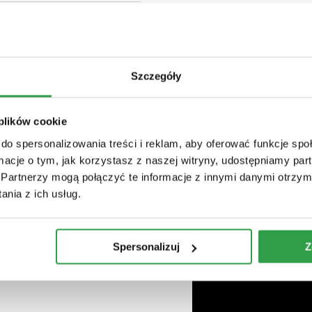
jak P.Unity, beluga stone
ć, a raczej popłynąć we
ebiutanckiej płycie
Szczegóły
pirytualnego surfingu,
az romantycznym obibokom
 plików cookie
ca.” Pozbawiona
czość to manifest szeroko
do spersonalizowania treści i reklam, aby oferować funkcje sp
nocześnie rozpływających się
ormacje o tym, jak korzystasz z naszej witryny, udostępniamy p
Partnerzy mogą połączyć te informacje z innymi danymi otrzym
 czy lo-fi soulu,. Przez
nia z ich usług.
ych emocji, dających
nej energii. Kojący groove
Master Stone to artystyczna
unkowy, mieniący się setkami
Spersonalizuj
Z
oderwać wzroku i słuchu.