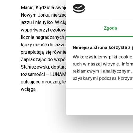
Maciej Kądziela swoje muzyczne doświadczenia zdob
Nowym Jorku, nierzadko pobierając lekcje od najleps
jazzu i nie tylko. W ciągu minionej dekady wybitny sa
Zgoda
współtworzył czołowe składy w kraju oraz brał udzia
licznie nagradzanych płyt. Teraz, pod szyldem nowe
łączy miłość do jazzu z zamiłowaniem do transowości 
Niniejsza strona korzysta z
przeplatają się również elementy indie-funku, elektro
n
Wykorzystujemy pliki cookie 
Zapraszając do współpracy takie postacie jak Envee,
ruch w naszej witrynie. Inf
Staniszewski, dostarczył nam nowej jakości twór o e
reklamowym i analitycznym. 
tożsamości
–
LUNAMË to mieniące się setkami muzyc
uzyskanymi podczas korzysta
pulsujące mroczną, lecz zarazem taneczną energią zja
wciąga.