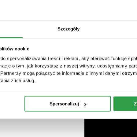
ywał m.in. w Kopenhadze i
zych artystów w dziedzinie
ksofonista i kompozytor
Szczegóły
ł w sesjach nagraniowych
go projektu LUNAMË, Kądziela
i groove’u, w których
 plików cookie
iki i polskiej muzyki ludowej.
do spersonalizowania treści i reklam, aby oferować funkcje sp
 MinT, Wuja HZG czy Marcin
ormacje o tym, jak korzystasz z naszej witryny, udostępniamy p
klektyczno-enigmatycznej
Partnerzy mogą połączyć te informacje z innymi danymi otrzym
znych refleksów oraz
nia z ich usług.
wisko, które fascynuje i
Spersonalizuj
Z