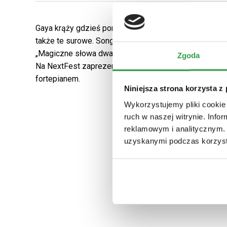
Gaya
krąży
gdzieś
pomiędzy
poezją
a dark
popem
.
W
także
te
surowe
.
Songwriterka
,
pianistka
i
wokalistka
„
Magiczne
słowa
dwa
„, z
której
tytułowy
singiel
przek
Zgoda
Na
NextFest
zaprezentuje
się
w
wersji
minimal
podcz
fortepianem
.
Niniejsza strona korzysta z
Wykorzystujemy pliki cookie 
ruch w naszej witrynie. Inf
reklamowym i analitycznym. 
uzyskanymi podczas korzysta