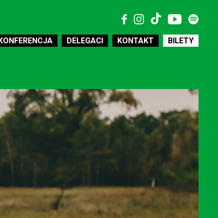
KONFERENCJA
DELEGACI
KONTAKT
BILETY
MEDIA
WSPÓŁPRACA
WOLONTARIAT