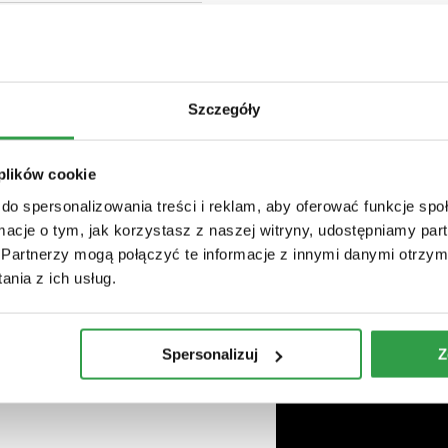
ażne
są
dla
niej
emocje
–
dwa
lata
temu
wydała
EP-
kę
roczył
140
tys
.
odtworzeń
.
Szczegóły
as
intymnego
setu
z
 plików cookie
do spersonalizowania treści i reklam, aby oferować funkcje sp
ormacje o tym, jak korzystasz z naszej witryny, udostępniamy p
Partnerzy mogą połączyć te informacje z innymi danymi otrzym
nia z ich usług.
Spersonalizuj
Z